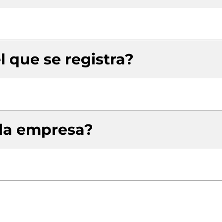
l que se registra?
 la empresa?