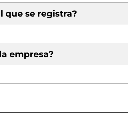
l que se registra?
 la empresa?