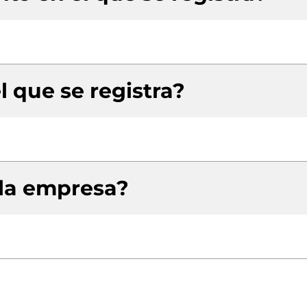
l que se registra?
 la empresa?