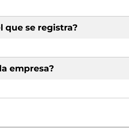
l que se registra?
 la empresa?