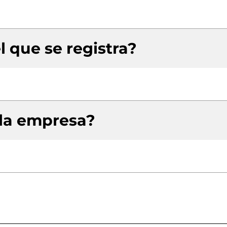
l que se registra?
 la empresa?