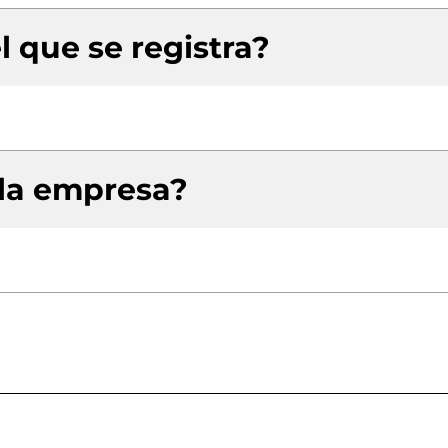
l que se registra?
 la empresa?