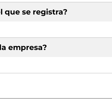
l que se registra?
 la empresa?