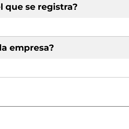
l que se registra?
 la empresa?