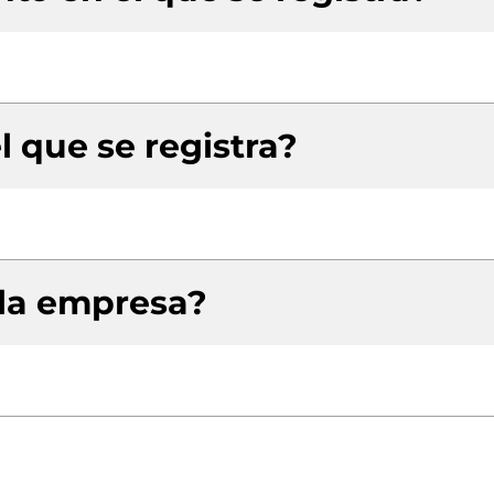
l que se registra?
 la empresa?