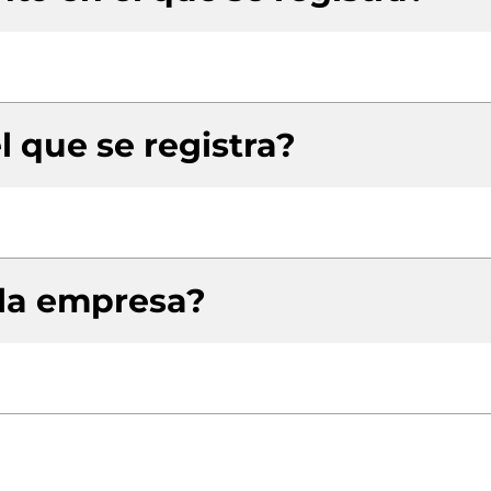
l que se registra?
 la empresa?