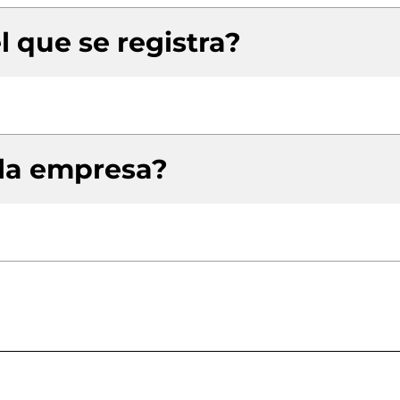
l que se registra?
 la empresa?