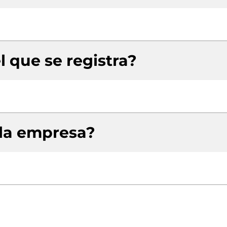
l que se registra?
 la empresa?