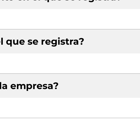
l que se registra?
 la empresa?