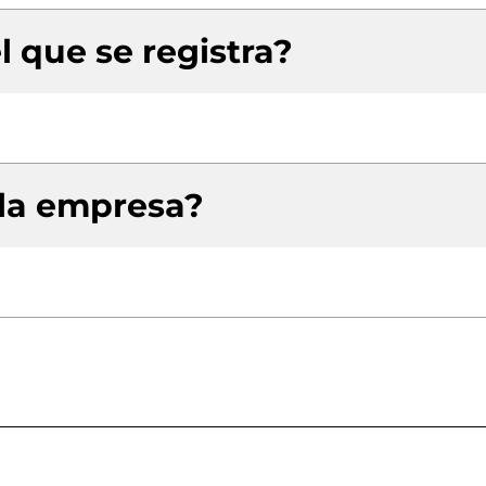
l que se registra?
 la empresa?