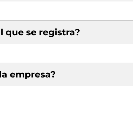
l que se registra?
 la empresa?