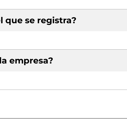
l que se registra?
 la empresa?