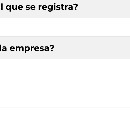
l que se registra?
 la empresa?