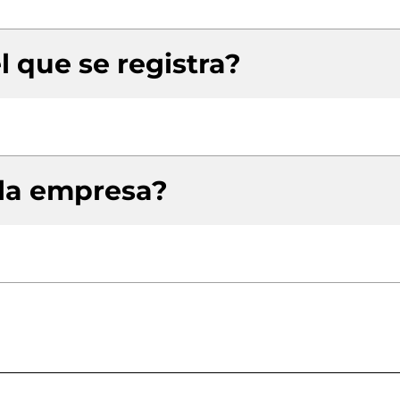
l que se registra?
 la empresa?