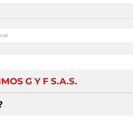
OS G Y F S.A.S.
?