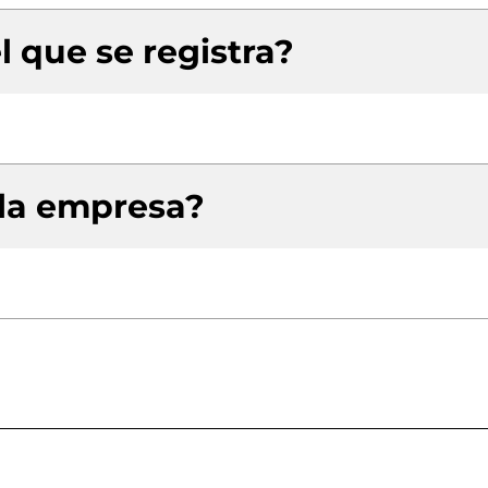
l que se registra?
 la empresa?