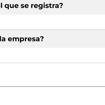
l que se registra?
 la empresa?