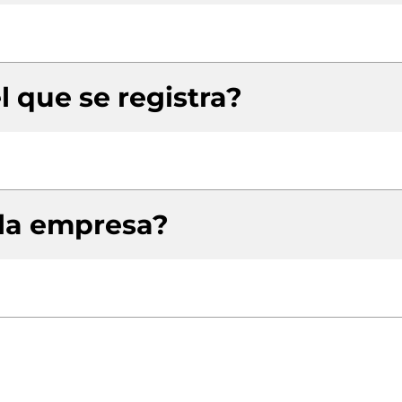
l que se registra?
 la empresa?