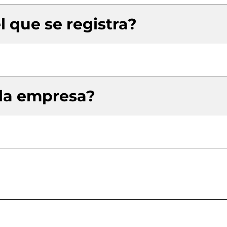
l que se registra?
 la empresa?