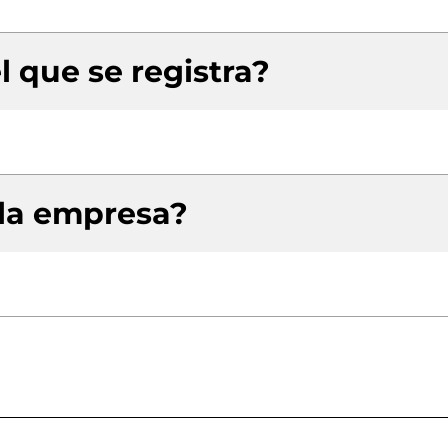
l que se registra?
 la empresa?