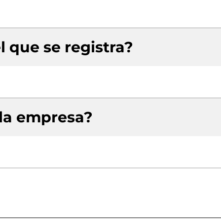
l que se registra?
 la empresa?