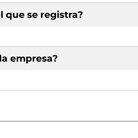
l que se registra?
 la empresa?