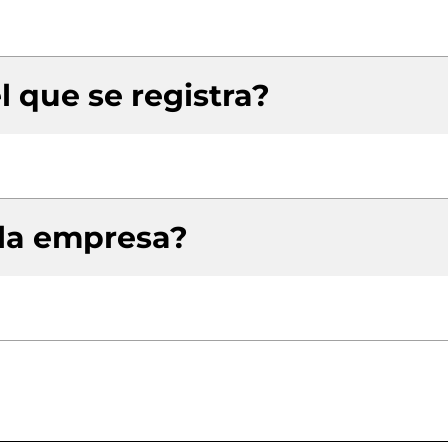
l que se registra?
 la empresa?