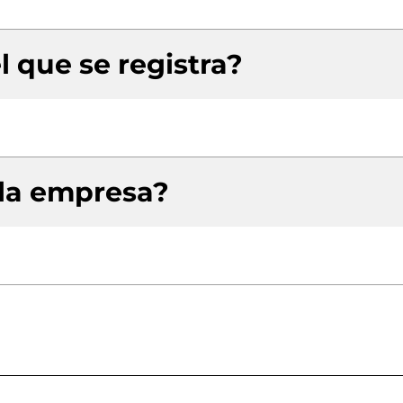
l que se registra?
 la empresa?