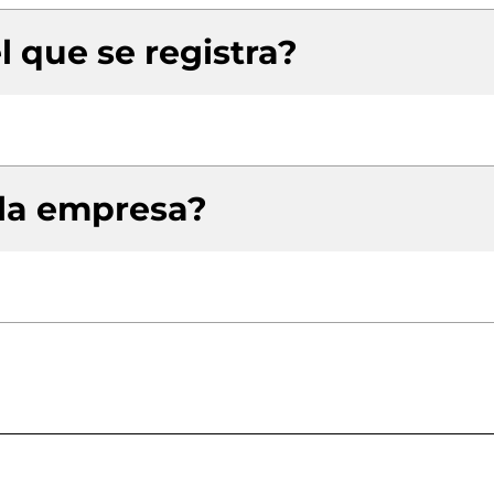
l que se registra?
 la empresa?