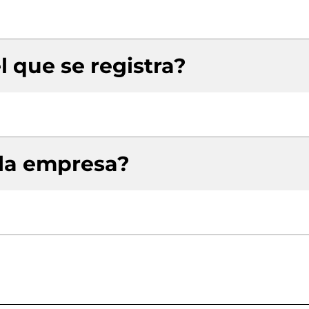
l que se registra?
 la empresa?