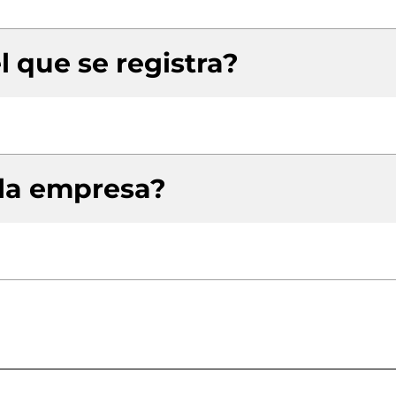
l que se registra?
 la empresa?