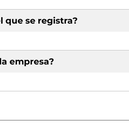
l que se registra?
 la empresa?