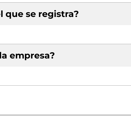
l que se registra?
 la empresa?