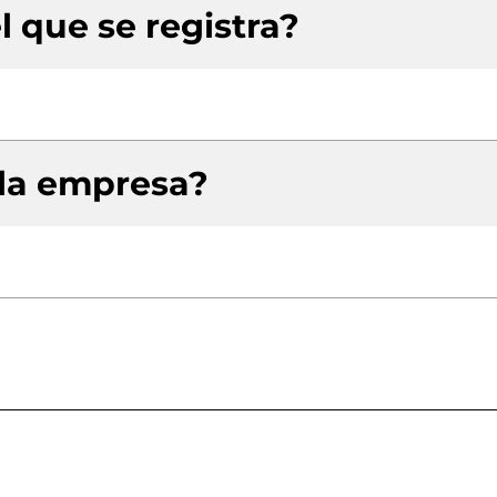
l que se registra?
 la empresa?