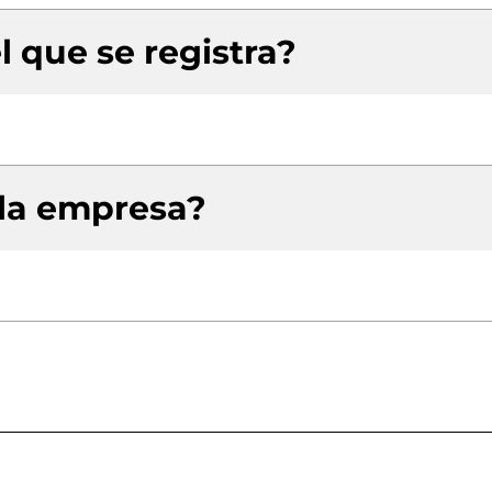
l que se registra?
 la empresa?