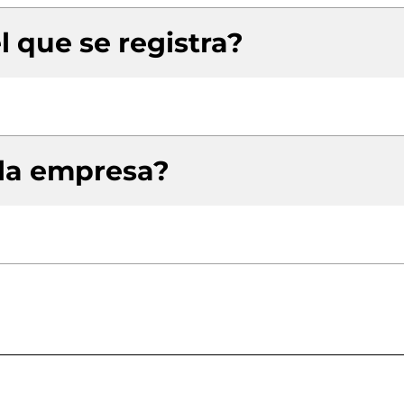
l que se registra?
 la empresa?