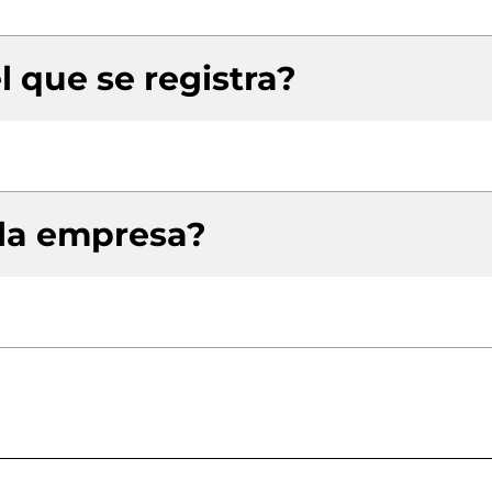
l que se registra?
 la empresa?