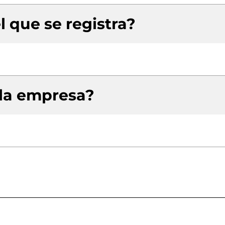
l que se registra?
 la empresa?