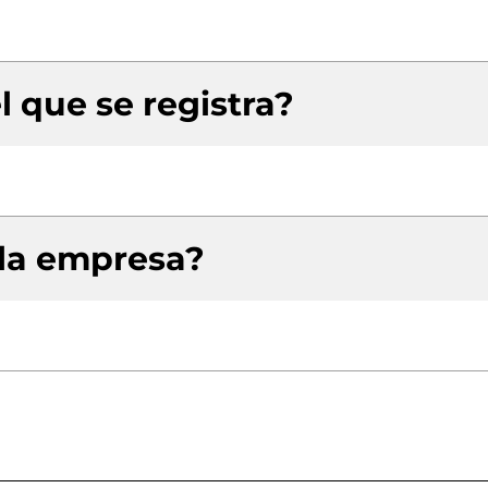
l que se registra?
 la empresa?