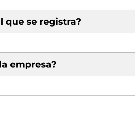
l que se registra?
 la empresa?