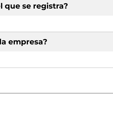
l que se registra?
 la empresa?