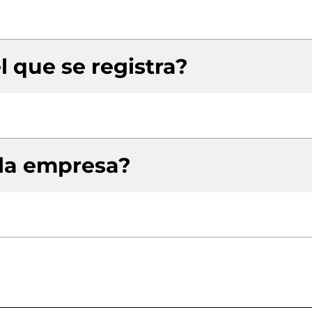
l que se registra?
 la empresa?