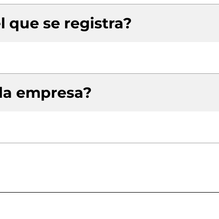
l que se registra?
 la empresa?