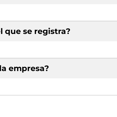
l que se registra?
 la empresa?