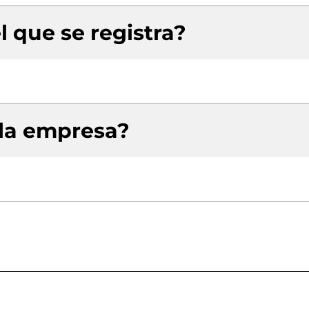
l que se registra?
 la empresa?