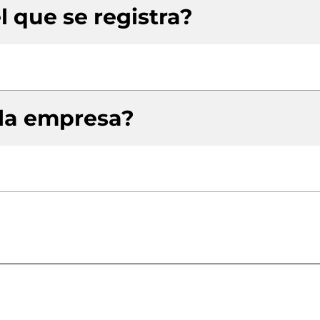
l que se registra?
 la empresa?