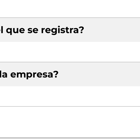
l que se registra?
 la empresa?