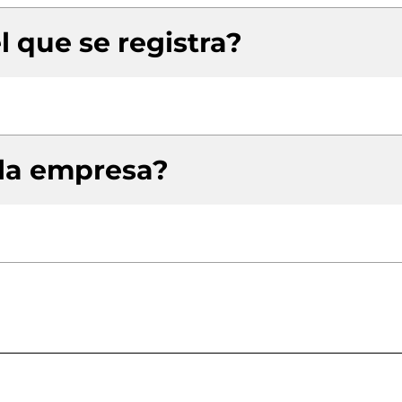
l que se registra?
 la empresa?