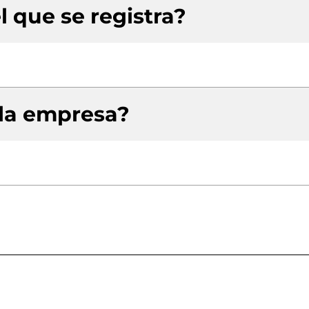
l que se registra?
 la empresa?