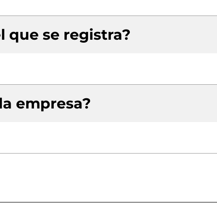
l que se registra?
 la empresa?