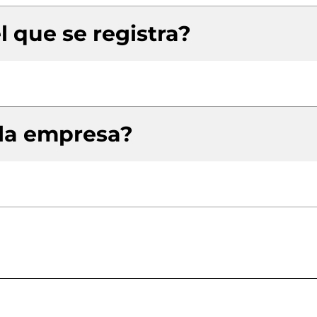
l que se registra?
 la empresa?